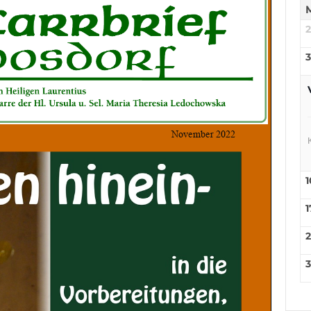
3
1
1
3