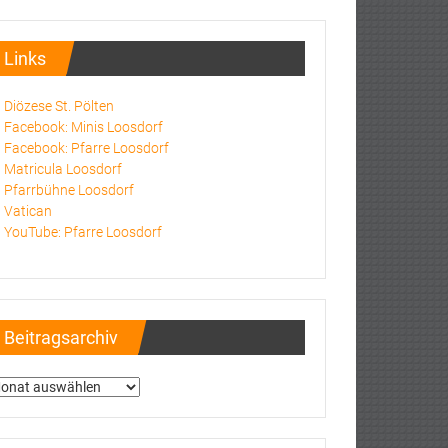
Links
Diözese St. Pölten
Facebook: Minis Loosdorf
Facebook: Pfarre Loosdorf
Matricula Loosdorf
Pfarrbühne Loosdorf
Vatican
YouTube: Pfarre Loosdorf
Beitragsarchiv
itragsarchiv