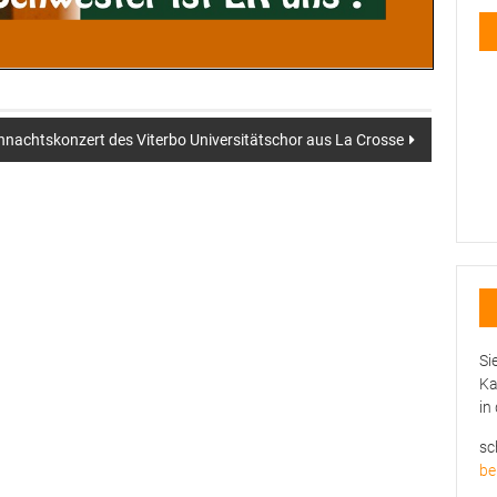
hnachtskonzert des Viterbo Universitätschor aus La Crosse
Si
Ka
in
sc
be