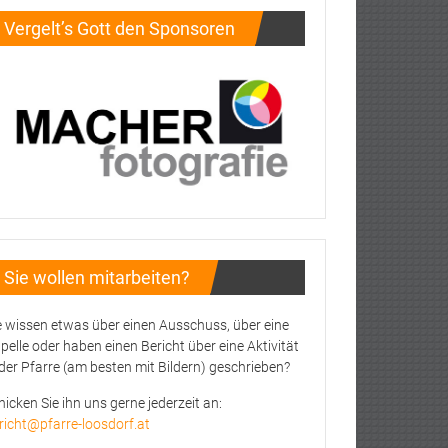
Vergelt’s Gott den Sponsoren
Sie wollen mitarbeiten?
e wissen etwas über einen Ausschuss, über eine
pelle oder haben einen Bericht über eine Aktivität
 der Pfarre (am besten mit Bildern) geschrieben?
hicken Sie ihn uns gerne jederzeit an:
richt@pfarre-loosdorf.at