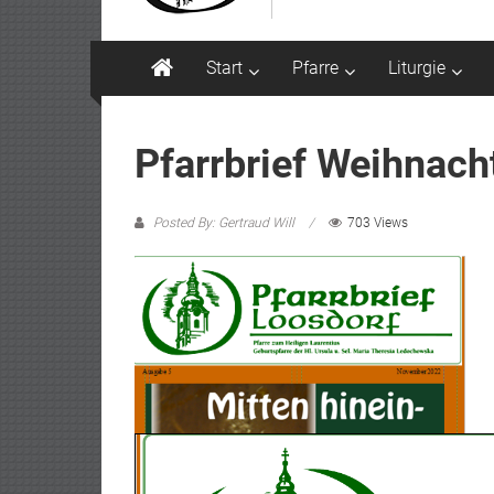
Start
Pfarre
Liturgie
Pfarrbrief Weihnach
Posted By: Gertraud Will
703 Views