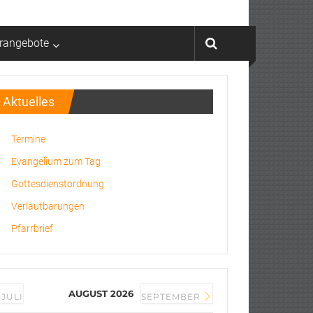
rrangebote
Aktuelles
Termine
Evangelium zum Tag
Gottesdienstordnung
Verlautbarungen
Pfarrbrief
AUGUST 2026
JULI
SEPTEMBER