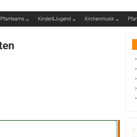
Pfarrteams
Kinder&Jugend
Kirchenmusik
Pfa
ten