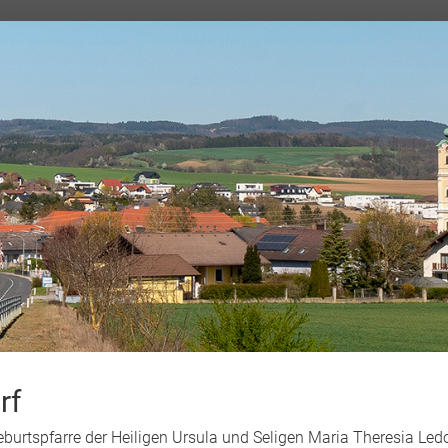
rf
Geburtspfarre der Heiligen Ursula und Seligen Maria Theresia L