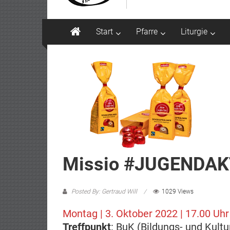
Start
Pfarre
Liturgie
Missio #JUGENDAKT
Posted By: Gertraud Will
1029 Views
Montag | 3. Oktober 2022 | 17.00 Uhr
Treffpunkt
: BuK (Bildungs- und Kultur