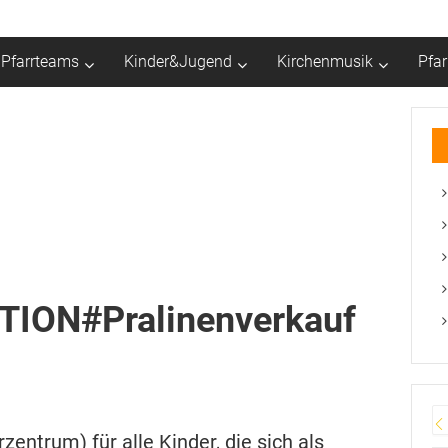
Pfarrteams
Kinder&Jugend
Kirchenmusik
Pfa
ION#Pralinenverkauf
zentrum) für alle Kinder, die sich als