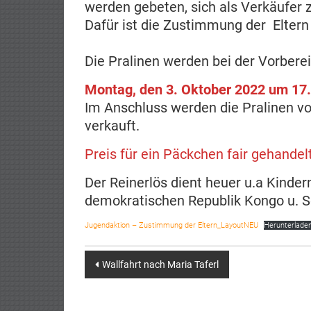
werden gebeten, sich als Verkäufer z
Dafür ist die Zustimmung der Eltern 
Die Pralinen werden bei der Vorber
Montag, den 3. Oktober 2022 um 17
Im Anschluss werden die Pralinen vo
verkauft.
Preis für ein Päckchen fair gehandel
Der Reinerlös dient heuer u.a Kinder
demokratischen Republik Kongo u. S
Jugendaktion – Zustimmung der Eltern_LayoutNEU
Herunterlade
Post
Wallfahrt nach Maria Taferl
navigation