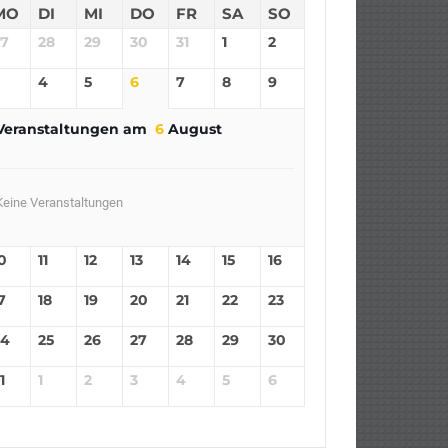
MO
DI
MI
DO
FR
SA
SO
27
28
29
30
31
1
2
4
5
6
7
8
9
Veranstaltungen am
6
August
Keine Veranstaltungen
0
11
12
13
14
15
16
7
18
19
20
21
22
23
24
25
26
27
28
29
30
1
1
2
3
4
5
6