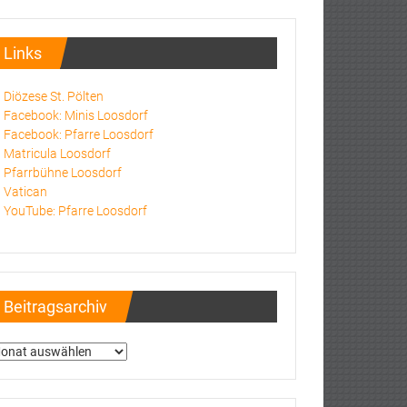
Links
Diözese St. Pölten
Facebook: Minis Loosdorf
Facebook: Pfarre Loosdorf
Matricula Loosdorf
Pfarrbühne Loosdorf
Vatican
YouTube: Pfarre Loosdorf
Beitragsarchiv
itragsarchiv