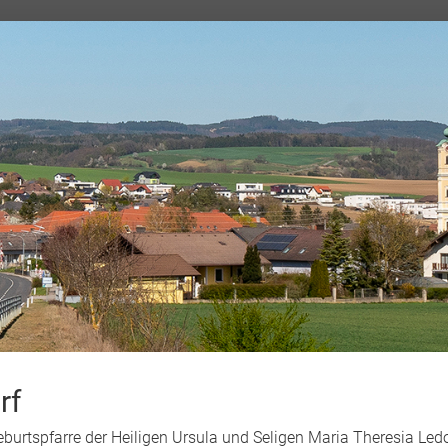
rf
Geburtspfarre der Heiligen Ursula und Seligen Maria Theresia L