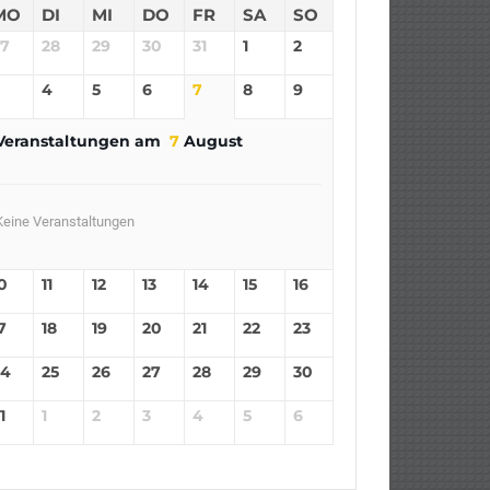
MO
DI
MI
DO
FR
SA
SO
27
28
29
30
31
1
2
4
5
6
7
8
9
Veranstaltungen am
7
August
Keine Veranstaltungen
0
11
12
13
14
15
16
7
18
19
20
21
22
23
24
25
26
27
28
29
30
1
1
2
3
4
5
6