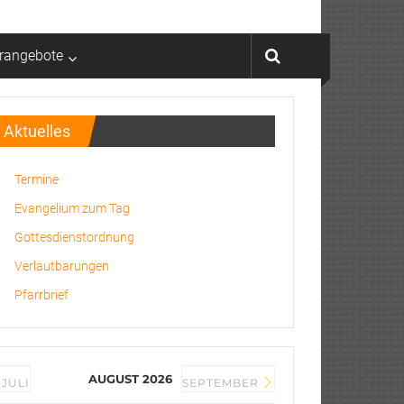
rrangebote
Aktuelles
Termine
Evangelium zum Tag
Gottesdienstordnung
Verlautbarungen
Pfarrbrief
AUGUST 2026
JULI
SEPTEMBER