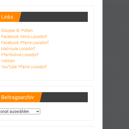
Links
Diözese St. Pölten
Facebook: Minis Loosdorf
Facebook: Pfarre Loosdorf
Matricula Loosdorf
Pfarrbühne Loosdorf
Vatican
YouTube: Pfarre Loosdorf
Beitragsarchiv
itragsarchiv