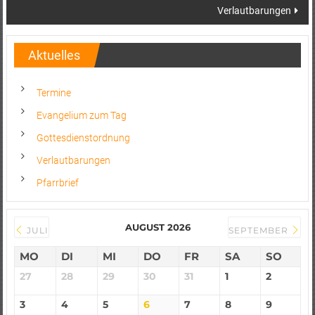
Verlautbarungen
Aktuelles
Termine
Evangelium zum Tag
Gottesdienstordnung
Verlautbarungen
Pfarrbrief
AUGUST 2026
JULI
SEPTEMBER
MO
DI
MI
DO
FR
SA
SO
27
28
29
30
31
1
2
3
4
5
6
7
8
9