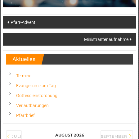
Post
Pfarr-Advent
navigation
Ministrantenaufnahme
Aktuelles
Termine
Evangelium zum Tag
Gottesdienstordnung
Verlautbarungen
Pfarrbrief
AUGUST 2026
JULI
SEPTEMBER