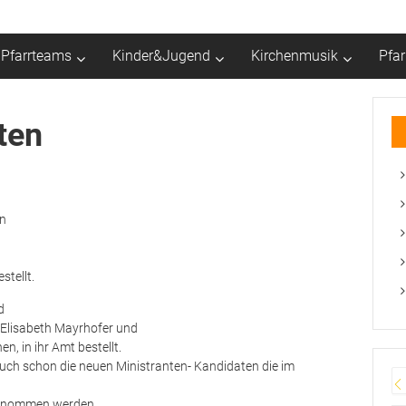
Pfarrteams
Kinder&Jugend
Kirchenmusik
Pfa
ten
in
stellt.
d
, Elisabeth Mayrhofer und
n, in ihr Amt bestellt.
uch schon die neuen Ministranten- Kandidaten die im
fgenommen werden.