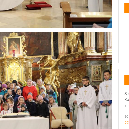
Si
Ka
in
sc
be