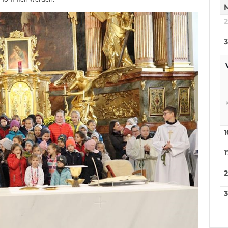
3
1
1
3