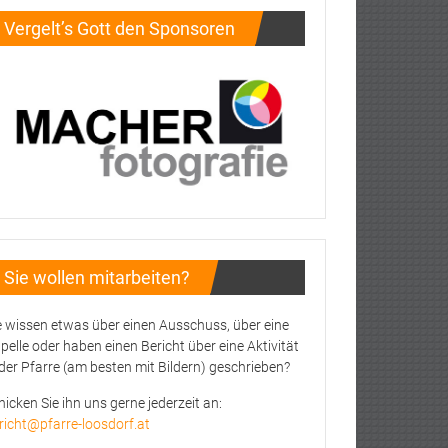
Vergelt’s Gott den Sponsoren
Sie wollen mitarbeiten?
e wissen etwas über einen Ausschuss, über eine
pelle oder haben einen Bericht über eine Aktivität
 der Pfarre (am besten mit Bildern) geschrieben?
hicken Sie ihn uns gerne jederzeit an:
richt@pfarre-loosdorf.at