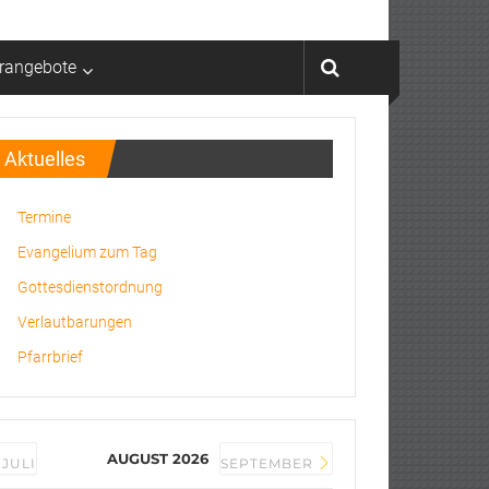
rrangebote
Aktuelles
Termine
Evangelium zum Tag
Gottesdienstordnung
Verlautbarungen
Pfarrbrief
AUGUST 2026
JULI
SEPTEMBER