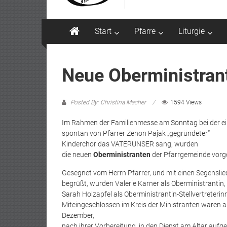
Start
Pfarre
Liturgie
Neue Oberministran
Posted By: Christina Macher
1594 Views
Im Rahmen der Familienmesse am Sonntag bei der e
spontan von Pfarrer Zenon Pajak „gegründeter“
Kinderchor das VATERUNSER sang, wurden
die neuen
Oberministranten
der Pfarrgemeinde vorge
Gesegnet vom Herrn Pfarrer, und mit einen Segenslie
begrüßt, wurden Valerie Karner als Oberministrantin
Sarah Holzapfel als Oberministrantin-Stellvertreterinne
Miteingeschlossen im Kreis der Ministranten waren a
Dezember,
nach ihrer Vorbereitung, in den Dienst am Altar au