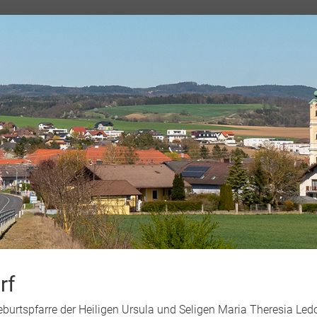
rf
Geburtspfarre der Heiligen Ursula und Seligen Maria Theresia L