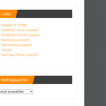
Links
Diözese St. Pölten
Facebook: Minis Loosdorf
Facebook: Pfarre Loosdorf
Matricula Loosdorf
Pfarrbühne Loosdorf
Vatican
YouTube: Pfarre Loosdorf
Beitragsarchiv
itragsarchiv