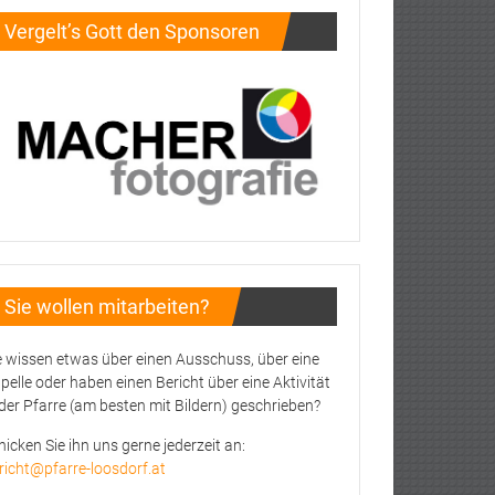
Vergelt’s Gott den Sponsoren
Sie wollen mitarbeiten?
e wissen etwas über einen Ausschuss, über eine
pelle oder haben einen Bericht über eine Aktivität
 der Pfarre (am besten mit Bildern) geschrieben?
hicken Sie ihn uns gerne jederzeit an:
richt@pfarre-loosdorf.at