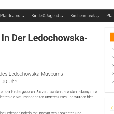
Pfarrteams
Kinder&Jugend
Kirchenmusik
Pfa
r In Der Ledochowska-
ng des Ledochowska-Museums
:00 Uhr!
en der Kirche geboren. Sie verbrachten die ersten Lebensjahre
, liebten die Naturschönheiten unseres Ortes und wurden hier
e eine Ordensgründerin mit innovativen Konzepten und