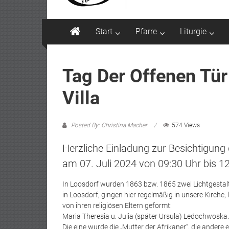
Start
Pfarre
Liturgie
Tag Der Offenen Tü
Villa
Posted By: Christina Macher
574 Views
Herzliche Einladung zur Besichtigu
am 07. Juli 2024 von 09:30 Uhr bis 12
In Loosdorf wurden 1863 bzw. 1865 zwei Lichtgestalt
in Loosdorf, gingen hier regelmäßig in unsere Kirche
von ihren religiösen Eltern geformt:
Maria Theresia u. Julia (später Ursula) Ledochwoska.
Die eine wurde die „Mutter der Afrikaner“, die ander