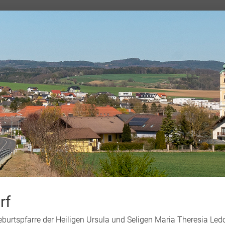
rf
Geburtspfarre der Heiligen Ursula und Seligen Maria Theresia L