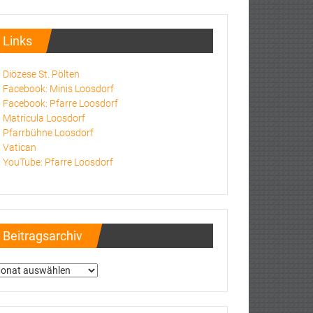
Links
Diözese St. Pölten
Facebook: Minis Loosdorf
Facebook: Pfarre Loosdorf
Matricula Loosdorf
Pfarrbühne Loosdorf
Vatican
YouTube: Pfarre Loosdorf
Beitragsarchiv
itragsarchiv