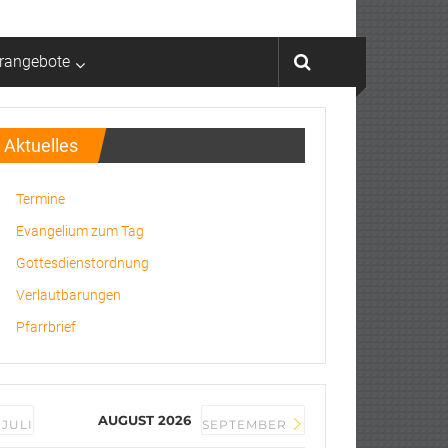
rrangebote
Aktuelles
Termine
Evangelium zum Tag
Gottesdienstordnung
Verlautbarungen
Pfarrbrief
AUGUST 2026
JULI
SEPTEMBER