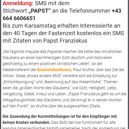
Anmeldung:
SMS mit dem
Stichwort
„PAPST“
an die Telefonnummer
+43
664 6606651
Bis zum Karsamstag erhalten Interessierte an
den 40 Tagen der Fastenzeit kostenlos ein SMS
mit Zitaten von Papst Franziskus
„Die tägliche Impulse des Papstes machen die Mitte des christlichen
Glaubens an einen barmherzigen Gott deutlich und motivieren
gleichzeitig zu einem positiven christlichen Leben“, so der
Medienreferent der
Bischofskonferenz
, Paul Wuthe, über das Ziel der
Aktion. Diese „etwas andere SMS“ verstehe sich als Einladung zur
„Entschleunigung“ und „Besinnung auf das Wesentliche“. Themen
seien die „großen Worte des Glaubens“, wie Gott, Heiligkeit, Liebe,
Vergebung, Gebet, Kreuz und Leben. „Papst Franziskus geht es um die
Alltagstauglichkeit des Glaubens, und die bringt er in seinen Worten
auf den Punkt“, so Wuthe über die ausgewählten Zitate.
Die Zusendung der Kurzmitteilungen ist für den Empfänger mit
keinen Kosten verbunden.
Das SMS-Service funktioniert für alle
Handys österreichischer Mobilfunkbetreiber. Nach der Anmeldung per