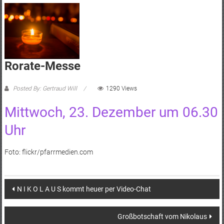
Rorate-Messe
Posted By: Gertraud Will
1290 Views
Mittwoch, 23. Dezember um 06.30
Uhr
Foto: flickr/pfarrmedien.com
Post
N I K O L A U S kommt heuer per Video-Chat
navigation
Großbotschaft vom Nikolaus