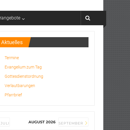
rrangebote
Aktuelles
Termine
Evangelium zum Tag
Gottesdienstordnung
Verlautbarungen
Pfarrbrief
AUGUST 2026
JULI
SEPTEMBER