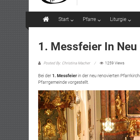
Start
Pfarre
Liturgie
1. Messfeier In Neu
Posted By: Christina Macher
1259 Views
Bei der
1. Messfeier
in der neu renovierten Pfarrkirc
Pfarrgemeinde vorgestellt.