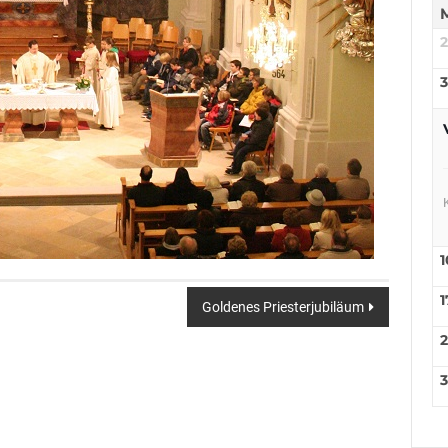
3
1
1
Goldenes Priesterjubiläum
3