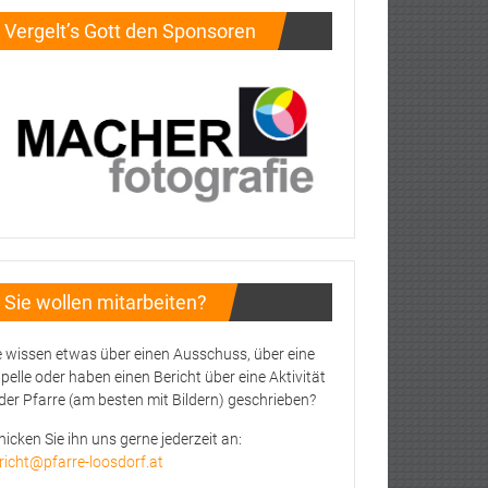
Vergelt’s Gott den Sponsoren
Sie wollen mitarbeiten?
e wissen etwas über einen Ausschuss, über eine
pelle oder haben einen Bericht über eine Aktivität
 der Pfarre (am besten mit Bildern) geschrieben?
hicken Sie ihn uns gerne jederzeit an:
richt@pfarre-loosdorf.at