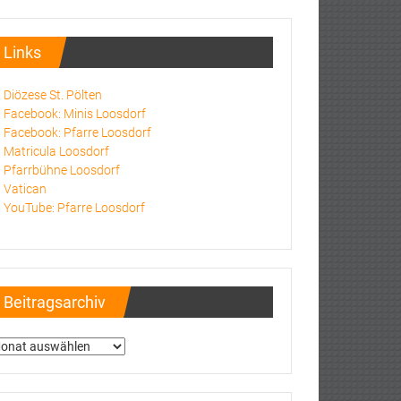
Links
Diözese St. Pölten
Facebook: Minis Loosdorf
Facebook: Pfarre Loosdorf
Matricula Loosdorf
Pfarrbühne Loosdorf
Vatican
YouTube: Pfarre Loosdorf
Beitragsarchiv
itragsarchiv