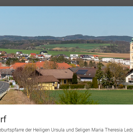
rf
Geburtspfarre der Heiligen Ursula und Seligen Maria Theresia L