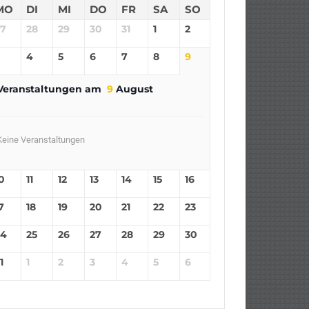
MO
DI
MI
DO
FR
SA
SO
27
28
29
30
31
1
2
4
5
6
7
8
9
Veranstaltungen am
9
August
Keine Veranstaltungen
0
11
12
13
14
15
16
7
18
19
20
21
22
23
24
25
26
27
28
29
30
1
1
2
3
4
5
6