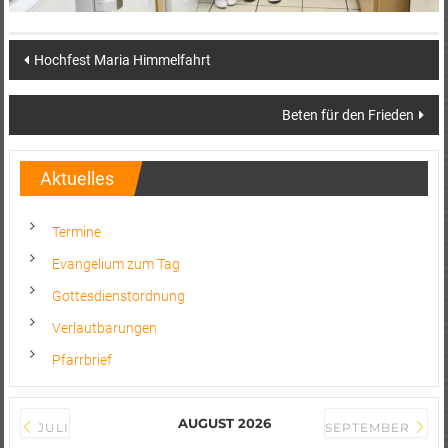
Post
Hochfest Maria Himmelfahrt
navigation
Beten für den Frieden
Aktuelles
Termine
Evangelium zum Tag
Gottesdienstordnung
Verlautbarungen
Pfarrbrief
AUGUST 2026
JULI
SEPTEMBER