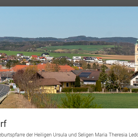
rf
Geburtspfarre der Heiligen Ursula und Seligen Maria Theresia L