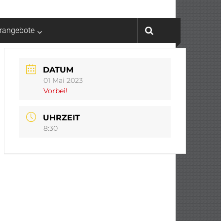
rrangebote
DATUM
01 Mai 2023
Vorbei!
UHRZEIT
8:30