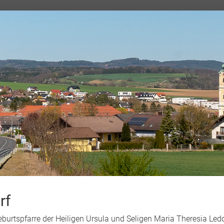
rf
Geburtspfarre der Heiligen Ursula und Seligen Maria Theresia L