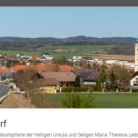
rf
Geburtspfarre der Heiligen Ursula und Seligen Maria Theresia L