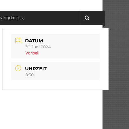
rrangebote
DATUM
30 Juni 2024
Vorbei!
UHRZEIT
8:30