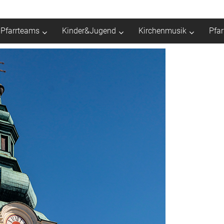
Pfarrteams
Kinder&Jugend
Kirchenmusik
Pfa