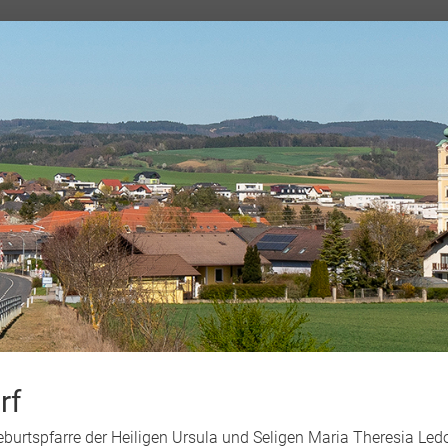
rf
Geburtspfarre der Heiligen Ursula und Seligen Maria Theresia L