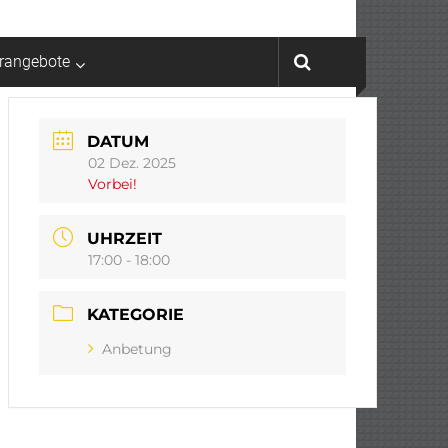
rrangebote
DATUM
02 Dez. 2025
Vorbei!
UHRZEIT
17:00 - 18:00
KATEGORIE
Anbetung